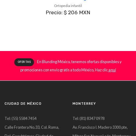
Ortopedia infantil
Precio: $ 206 MXN
En Blunding México, tenemos ofertas disponibles y
OFERTAS
promociones con envío gratis a todo México, Haz clic
aquí
CIUDAD DE MÉXICO
MONTERREY
Tel: (55) 5584 7454
Tel: (81) 8347 0978
Calle Frontera No.33, Col. Roma,
Av. Francisco I. Madero 3300 pte,