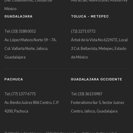
Del. Cuauhtémoc, Ciudad de
Mitras Sur, Nuevo León, Monterrey
México
GUADALAJARA
TOLUCA - METEPEC
Tel: (33) 3188 0052
(72) 2271 0772
Av. López Mateos Norte 59 – 7A,
Árbol de la Vida No 622 NTE, Local
Col. Vallarta Norte, Jalisco,
2 Col. Bellavista, Metepec, Estado
Guadalajara
de México
PACHUCA
GUADALAJARA OCCIDENTE
Tel: (77) 1377 6775
Tel: (33) 3613 0987
Av. Benito Juárez 806 Centro, C.P.
Federalismo Sur 5, Sector Juárez
4200, Pachuca
Centro, Jalisco, Guadalajara